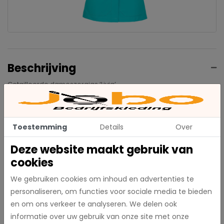
Beschrijving
Getailleerde dameszorgjas ‘Livia’
Deze getailleerde dameszorgjas heeft een opstaande boord
en diverse handige zakken. De jas is voorzien van zijsplitten en
kleurafzettingen aan de binnenzijde van de boord, mouwen en
Toestemming
Details
Over
zijsplitten, wat zorgt voor een frisse en professionele uitstraling.
Deze website maakt gebruik van
Kleur: Turkoois
Maten: XS t/m XXL
cookies
Materiaal: 65% polyester / 35% katoen
We gebruiken cookies om inhoud en advertenties te
Wil je de jas in een andere kleur? Neem dan contact op met
personaliseren, om functies voor sociale media te bieden
Jobo of bekijk het assortiment op deberkel.nl
en om ons verkeer te analyseren. We delen ook
informatie over uw gebruik van onze site met onze