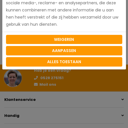
sociale media-, reclame- en analysepartners, die deze
Specificaties
kunnen combineren met andere informatie die u aan
hen heeft verstrekt of die zij hebben verzameld door uw
gebruik van hun diensten.
Zorgjas Livia
Artikelnummer
WEIGEREN
Vrouw
Sexe
AANPASSEN
ALLES TOESTAAN
Heb je een vraag?
0528 275151
Mail ons
Klantenservice
Handig