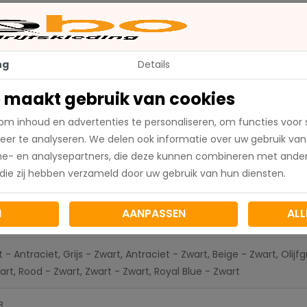
ng
Details
itvlak, kruis en knieholte, aansluitend op het lichaam, elastis
dura) in knieholte en zakgedeelte (pen-, mes- en duimstok
 maakt gebruik van cookies
afneembare magnetische knoopsluiting, 2 klepzakken op het 
om inhoud en advertenties te personaliseren, om functies voor 
eer te analyseren. We delen ook informatie over uw gebruik van
me- en analysepartners, die deze kunnen combineren met ander
 die zij hebben verzameld door uw gebruik van hun diensten.
N
AANPASSEN
ALL
t - Antraciet, Grijs - Zwart, Antraciet - Zwart, Beige - Zwart, Oli
art, Rood - Zwart, Zwart - Zwart, Royal Blue - Zwart
B