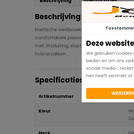
Beschrijving
Specificaties
Beschrijving
Toestemmi
Elastische werkbroek. Robuust, elastisch in z
comfortabele pasvorm, 100% polyamide (Cor
Deze website
met ritssluiting, elastische volumezak met 
We gebruiken cookies 
holsterzakken
bieden en om ons verk
sociale media-, recla
hen heeft verstrekt of
Specificaties
WEIGERE
Artikelnummer
Kleur
Wi
Zw
Merk
FH