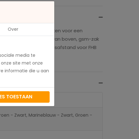
Over
che 3D-Frinlock inzetstukken voor een
zakken), kniestukinzet van boven, gsm-zak
zitvlak, passende riemlusafstand voor FHB
sociale media te
 onze site met onze
e informatie die u aan
ES TOESTAAN
jfgroen - Zwart, Marineblauw - Zwart, Groen -