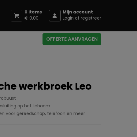
0 items
Mijn account
€ 0,00
Login of registreer
OFFERTE AANVRAGEN
sche werkbroek Leo
 robuust
sluiting op het lichaam
ken voor gereedschap, telefoon en meer