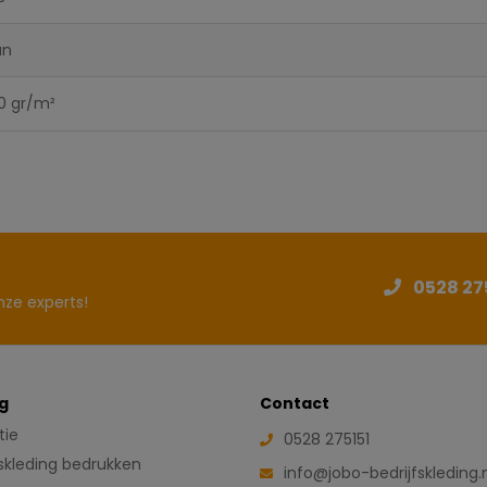
an
0 gr/m²
0528 27
ze experts!
g
Contact
tie
0528 275151
fskleding bedrukken
info@jobo-bedrijfskleding.n